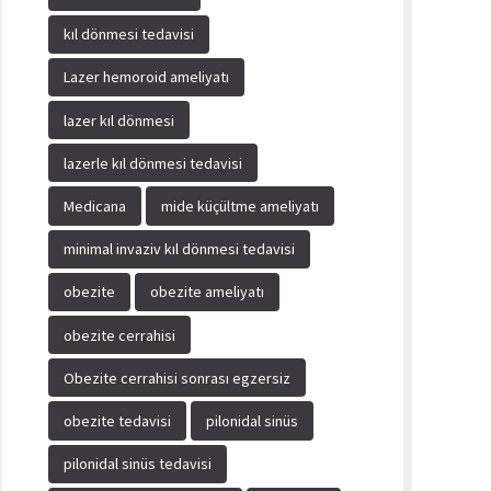
kıl dönmesi tedavisi
Lazer hemoroid ameliyatı
lazer kıl dönmesi
lazerle kıl dönmesi tedavisi
Medicana
mide küçültme ameliyatı
minimal invaziv kıl dönmesi tedavisi
obezite
obezite ameliyatı
obezite cerrahisi
Obezite cerrahisi sonrası egzersiz
obezite tedavisi
pilonidal sinüs
pilonidal sinüs tedavisi