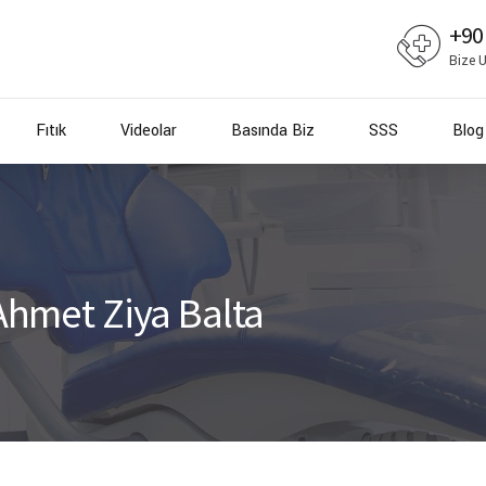
+90
Bize U
Fıtık
Videolar
Basında Biz
SSS
Blog
. Ahmet Ziya Balta