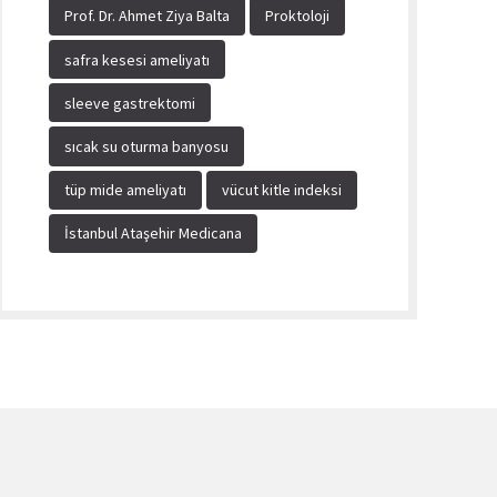
Prof. Dr. Ahmet Ziya Balta
Proktoloji
safra kesesi ameliyatı
sleeve gastrektomi
sıcak su oturma banyosu
tüp mide ameliyatı
vücut kitle indeksi
İstanbul Ataşehir Medicana